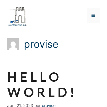
Saltar
al
contenido
Menú
provise
HELLO
WORLD!
abril 21, 2023
por
provise